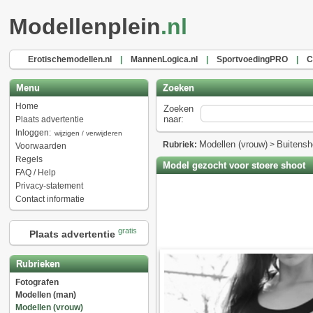
Modellenplein
.nl
Erotischemodellen.nl
|
MannenLogica.nl
|
SportvoedingPRO
|
C
Menu
Zoeken
Home
Zoeken
naar:
Plaats advertentie
Inloggen:
wijzigen / verwijderen
Modellen (vrouw)
Buitensh
Rubriek:
>
Voorwaarden
Regels
Model gezocht voor stoere shoot
FAQ / Help
Privacy-statement
Contact informatie
gratis
Plaats advertentie
Rubrieken
Fotografen
Modellen (man)
Modellen (vrouw)