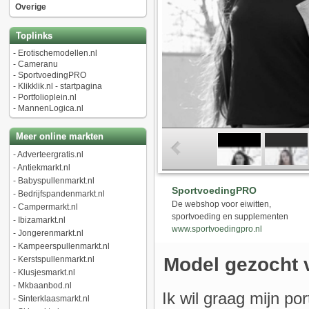
Overige
Toplinks
-
Erotischemodellen.nl
-
Cameranu
-
SportvoedingPRO
-
Klikklik.nl - startpagina
-
Portfolioplein.nl
-
MannenLogica.nl
Meer online markten
-
Adverteergratis.nl
-
Antiekmarkt.nl
-
Babyspullenmarkt.nl
SportvoedingPRO
-
Bedrijfspandenmarkt.nl
De webshop voor eiwitten,
-
Campermarkt.nl
sportvoeding en supplementen
-
Ibizamarkt.nl
www.sportvoedingpro.nl
-
Jongerenmarkt.nl
-
Kampeerspullenmarkt.nl
Model gezocht v
-
Kerstspullenmarkt.nl
-
Klusjesmarkt.nl
-
Mkbaanbod.nl
Ik wil graag mijn por
-
Sinterklaasmarkt.nl