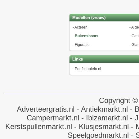
Modellen (vrouw)
-
Acteren
-
Alg
-
Buitenshoots
-
Cast
-
Figuratie
-
Gla
Links
-
Portfolioplein.nl
Copyright ©
Adverteergratis.nl
- Antiekmarkt.nl
- B
Campermarkt.nl
- Ibizamarkt.nl
- J
Kerstspullenmarkt.nl
- Klusjesmarkt.nl
- 
Speelgoedmarkt.nl
- 