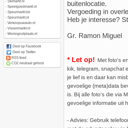
-
Skimarkt.nl
buitenlocatie.
-
Speelgoedmarkt.nl
Vergoeding in overl
-
Speurmarkt.be
-
Speurmarkt.nl
Heb je interesse? St
-
Verkoopuwauto.nl
-
Vissenmarkt.nl
Gr. Ramon Miguel
-
Woningruilplaats.nl
Deel op Facebook
Deel op Twitter
* Let op!
RSS feed
Met foto's e
CO2 neutraal gehost
kik, telegram, snapchat
je lief is en daar kan 
gevoelige (meta)data bev
is. Bij alle foto's die vi
gevoelige informatie uit 
- Advies: Gebruik telefo