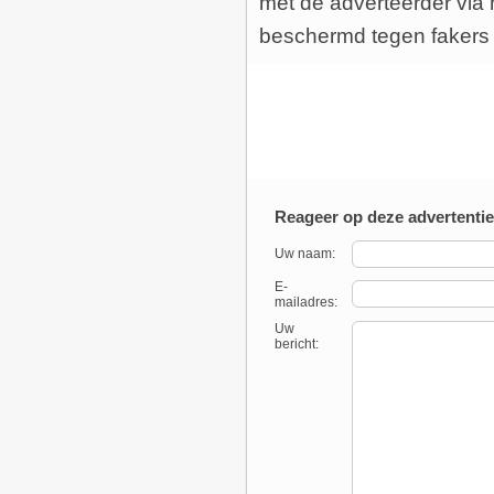
met de adverteerder via 
beschermd tegen fakers
Reageer op deze advertentie
Uw naam:
E-
mailadres:
Uw
bericht: