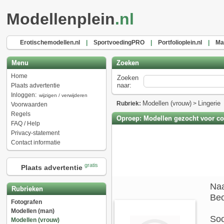
Modellenplein
.nl
Erotischemodellen.nl
|
SportvoedingPRO
|
Portfolioplein.nl
|
Ma
Menu
Zoeken
Home
Zoeken
naar:
Plaats advertentie
Inloggen:
wijzigen / verwijderen
Modellen (vrouw)
Lingerie
Rubriek:
>
Voorwaarden
Regels
Oproep: Modellen gezocht voor com
FAQ / Help
Privacy-statement
Contact informatie
gratis
Plaats advertentie
Na
Rubrieken
Beo
Fotografen
Modellen (man)
Soo
Modellen (vrouw)