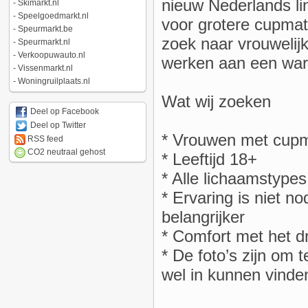
nieuw Nederlands lin
-
Skimarkt.nl
-
Speelgoedmarkt.nl
voor grotere cupma
-
Speurmarkt.be
zoek naar vrouwelij
-
Speurmarkt.nl
-
Verkoopuwauto.nl
werken aan een warm
-
Vissenmarkt.nl
-
Woningruilplaats.nl
Wat wij zoeken
Deel op Facebook
Deel op Twitter
* Vrouwen met cupm
RSS feed
CO2 neutraal gehost
* Leeftijd 18+
* Alle lichaamstype
* Ervaring is niet no
belangrijker
* Comfort met het d
* De foto’s zijn om 
wel in kunnen vinde