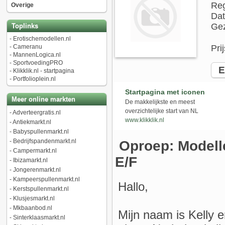
Reg
Overige
Dat
Gez
Toplinks
-
Erotischemodellen.nl
-
Cameranu
Pri
-
MannenLogica.nl
-
SportvoedingPRO
E-
-
Klikklik.nl - startpagina
-
Portfolioplein.nl
Startpagina met iconen
Meer online markten
De makkelijkste en meest
overzichtelijke start van NL
-
Adverteergratis.nl
www.klikklik.nl
-
Antiekmarkt.nl
-
Babyspullenmarkt.nl
-
Bedrijfspandenmarkt.nl
Oproep: Modelle
-
Campermarkt.nl
E/F
-
Ibizamarkt.nl
-
Jongerenmarkt.nl
-
Kampeerspullenmarkt.nl
Hallo,
-
Kerstspullenmarkt.nl
-
Klusjesmarkt.nl
-
Mkbaanbod.nl
Mijn naam is Kelly e
-
Sinterklaasmarkt.nl