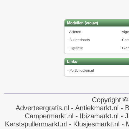
Modellen (vrouw)
-
Acteren
-
Alg
-
Buitenshoots
-
Cast
-
Figuratie
-
Gla
Links
-
Portfolioplein.nl
Copyright ©
Adverteergratis.nl
- Antiekmarkt.nl
- B
Campermarkt.nl
- Ibizamarkt.nl
- J
Kerstspullenmarkt.nl
- Klusjesmarkt.nl
- 