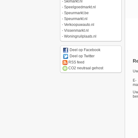
-
Skimarkt.nl
-
Speelgoedmarkt.nl
-
Speurmarkt.be
-
Speurmarkt.nl
-
Verkoopuwauto.nl
-
Vissenmarkt.nl
-
Woningruilplaats.nl
Deel op Facebook
Deel op Twitter
Re
RSS feed
CO2 neutraal gehost
Uw
E-
mai
U
ber