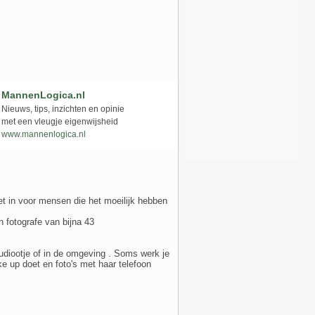
MannenLogica.nl
Nieuws, tips, inzichten en opinie
met een vleugje eigenwijsheid
www.mannenlogica.nl
et in voor mensen die het moeilijk hebben
 fotografe van bijna 43
udiootje of in de omgeving . Soms werk je
 up doet en foto's met haar telefoon