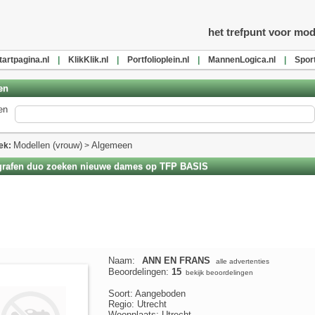
l
het trefpunt voor mod
tartpagina.nl
|
KlikKlik.nl
|
Portfolioplein.nl
|
MannenLogica.nl
|
Spor
en
en
Modellen (vrouw)
Algemeen
ek:
>
rafen duo zoeken nieuwe dames op TFP BASIS
Naam:
ANN EN FRANS
alle advertenties
Beoordelingen:
15
bekijk beoordelingen
Soort: Aangeboden
Regio: Utrecht
Woonplaats: Utrecht