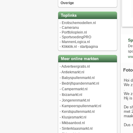
Overige
Toplinks
-
Erotischemodellen.nl
-
Cameranu
-
Portfolioplein.nl
-
SportvoedingPRO
Sp
-
MannenLogica.nl
De 
-
Klikklik.nl - startpagina
sp
ww
Meer online markten
-
Adverteergratis.nl
Foto
-
Antiekmarkt.nl
-
Babyspullenmarkt.nl
Hoi 
-
Bedrijfspandenmarkt.nl
We zi
.
-
Campermarkt.nl
We zo
-
Ibizamarkt.nl
Hij i
-
Jongerenmarkt.nl
-
Kampeerspullenmarkt.nl
De sh
met 2
-
Kerstspullenmarkt.nl
maakt
-
Klusjesmarkt.nl
-
Mkbaanbod.nl
Dus m
-
Sinterklaasmarkt.nl