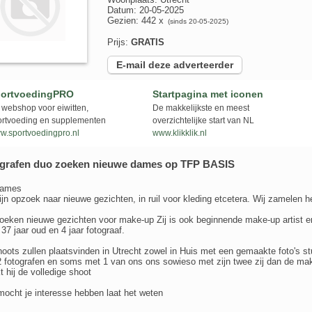
Datum: 20-05-2025
Gezien: 442 x
(sinds 20-05-2025)
Prijs:
GRATIS
E-mail deze adverteerder
ortvoedingPRO
Startpagina met iconen
webshop voor eiwitten,
De makkelijkste en meest
ortvoeding en supplementen
overzichtelijke start van NL
w.sportvoedingpro.nl
www.klikklik.nl
grafen duo zoeken nieuwe dames op TFP BASIS
dames
jn opzoek naar nieuwe gezichten, in ruil voor kleding etcetera. Wij zamelen h
eken nieuwe gezichten voor make-up Zij is ook beginnende make-up artist en
s 37 jaar oud en 4 jaar fotograaf.
oots zullen plaatsvinden in Utrecht zowel in Huis met een gemaakte foto's st
 fotografen en soms met 1 van ons ons sowieso met zijn twee zij dan de make
 hij de volledige shoot
ocht je interesse hebben laat het weten