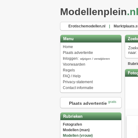
Modellenplein
.n
Erotischemodellen.nl
|
Marktplaats.s
Menu
Zoek
Home
Zoek
naar:
Plaats advertentie
Inloggen:
wijzigen / verwijderen
Rubri
Voorwaarden
Regels
Fotog
FAQ / Help
Privacy-statement
Contact informatie
gratis
Plaats advertentie
Rubrieken
Fotografen
Modellen (man)
Modellen (vrouw)