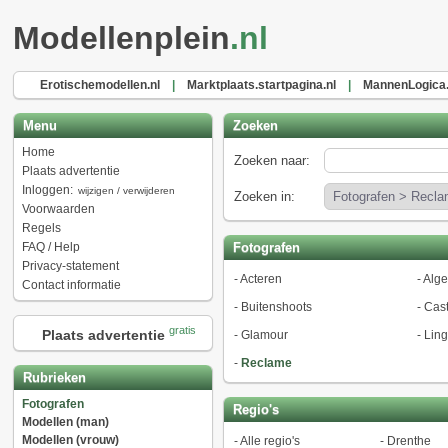
Modellenplein
.nl
Erotischemodellen.nl
|
Marktplaats.startpagina.nl
|
MannenLogica.
Menu
Zoeken
Home
Zoeken naar:
Plaats advertentie
Inloggen:
wijzigen / verwijderen
Zoeken in:
Voorwaarden
Regels
FAQ / Help
Fotografen
Privacy-statement
-
Acteren
-
Alg
Contact informatie
-
Buitenshoots
-
Cast
gratis
Plaats advertentie
-
Glamour
-
Ling
-
Reclame
Rubrieken
Fotografen
Regio's
Modellen (man)
Modellen (vrouw)
-
Alle regio's
-
Drenthe