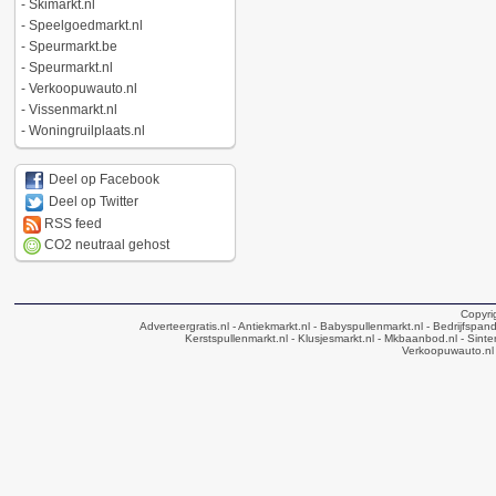
-
Skimarkt.nl
-
Speelgoedmarkt.nl
-
Speurmarkt.be
-
Speurmarkt.nl
-
Verkoopuwauto.nl
-
Vissenmarkt.nl
-
Woningruilplaats.nl
Deel op Facebook
Deel op Twitter
RSS feed
CO2 neutraal gehost
Copyri
Adverteergratis.nl
- Antiekmarkt.nl
- Babyspullenmarkt.nl
- Bedrijfspan
Kerstspullenmarkt.nl
- Klusjesmarkt.nl
- Mkbaanbod.nl
- Sinte
Verkoopuwauto.nl