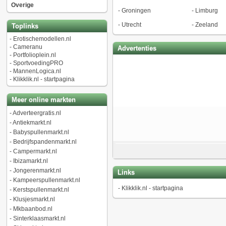
Overige
-
Groningen
-
Limburg
-
Utrecht
-
Zeeland
Toplinks
-
Erotischemodellen.nl
-
Cameranu
Advertenties
-
Portfolioplein.nl
-
SportvoedingPRO
-
MannenLogica.nl
-
Klikklik.nl - startpagina
Meer online markten
-
Adverteergratis.nl
-
Antiekmarkt.nl
-
Babyspullenmarkt.nl
-
Bedrijfspandenmarkt.nl
-
Campermarkt.nl
-
Ibizamarkt.nl
-
Jongerenmarkt.nl
Links
-
Kampeerspullenmarkt.nl
-
Klikklik.nl - startpagina
-
Kerstspullenmarkt.nl
-
Klusjesmarkt.nl
-
Mkbaanbod.nl
-
Sinterklaasmarkt.nl