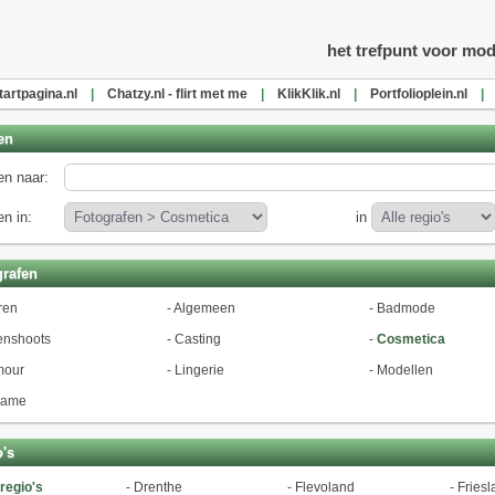
l
het trefpunt voor mod
tartpagina.nl
|
Chatzy.nl - flirt met me
|
KlikKlik.nl
|
Portfolioplein.nl
|
en
n naar:
n in:
in
rafen
ren
-
Algemeen
-
Badmode
enshoots
-
Casting
-
Cosmetica
mour
-
Lingerie
-
Modellen
lame
's
 regio's
-
Drenthe
-
Flevoland
-
Friesl