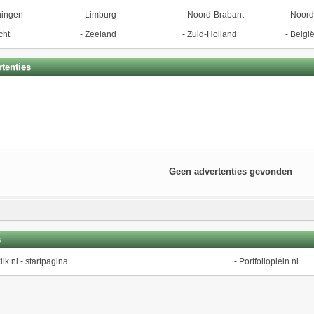
ningen
-
Limburg
-
Noord-Brabant
-
Noord
cht
-
Zeeland
-
Zuid-Holland
-
Belgi
tenties
Geen advertenties gevonden
s
lik.nl - startpagina
-
Portfolioplein.nl