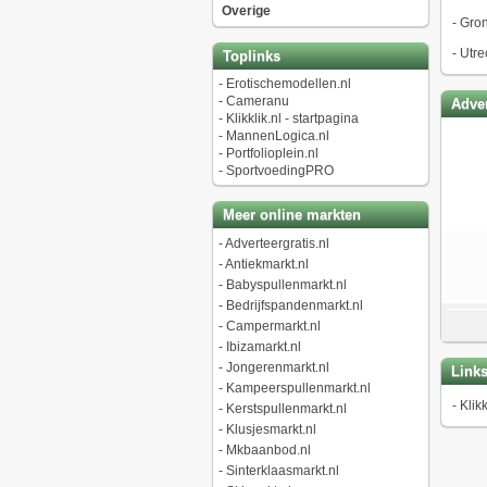
Overige
-
Gro
-
Utre
Toplinks
-
Erotischemodellen.nl
-
Cameranu
Adver
-
Klikklik.nl - startpagina
-
MannenLogica.nl
-
Portfolioplein.nl
-
SportvoedingPRO
Meer online markten
-
Adverteergratis.nl
-
Antiekmarkt.nl
-
Babyspullenmarkt.nl
-
Bedrijfspandenmarkt.nl
-
Campermarkt.nl
-
Ibizamarkt.nl
-
Jongerenmarkt.nl
Link
-
Kampeerspullenmarkt.nl
-
Klikk
-
Kerstspullenmarkt.nl
-
Klusjesmarkt.nl
-
Mkbaanbod.nl
-
Sinterklaasmarkt.nl