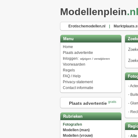
Modellenplein
.n
Erotischemodellen.nl
|
Marktplaats.s
Menu
Zoek
Home
Zoeke
Plaats advertentie
Inloggen:
wijzigen / verwijderen
Zoeke
Voorwaarden
Regels
FAQ / Help
Fotog
Privacy-statement
-
Acte
Contact informatie
-
Buit
gratis
Plaats advertentie
-
Gla
-
Rec
Rubrieken
Fotografen
Regio
Modellen (man)
Modellen (vrouw)
-
Alle