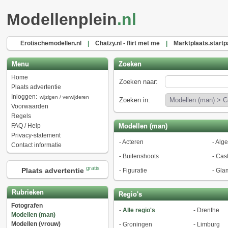
Modellenplein
.nl
Erotischemodellen.nl
|
Chatzy.nl - flirt met me
|
Marktplaats.startp
Menu
Zoeken
Home
Zoeken naar:
Plaats advertentie
Inloggen:
wijzigen / verwijderen
Zoeken in:
Voorwaarden
Regels
FAQ / Help
Modellen (man)
Privacy-statement
-
Acteren
-
Alg
Contact informatie
-
Buitenshoots
-
Cast
gratis
Plaats advertentie
-
Figuratie
-
Gla
Rubrieken
Regio's
Fotografen
-
Alle regio's
-
Drenthe
Modellen (man)
Modellen (vrouw)
-
Groningen
-
Limburg