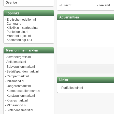
Overige
-
Utrecht
-
Zeeland
Toplinks
Advertenties
-
Erotischemodellen.nl
-
Cameranu
-
Klikklik.nl - startpagina
-
Portfolioplein.nl
-
MannenLogica.nl
-
SportvoedingPRO
Meer online markten
-
Adverteergratis.nl
-
Antiekmarkt.nl
-
Babyspullenmarkt.nl
-
Bedrijfspandenmarkt.nl
-
Campermarkt.nl
Links
-
Ibizamarkt.nl
-
Jongerenmarkt.nl
-
Portfolioplein.nl
-
Kampeerspullenmarkt.nl
-
Kerstspullenmarkt.nl
-
Klusjesmarkt.nl
-
Mkbaanbod.nl
-
Sinterklaasmarkt.nl