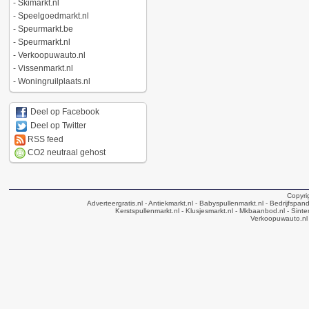
-
Skimarkt.nl
-
Speelgoedmarkt.nl
-
Speurmarkt.be
-
Speurmarkt.nl
-
Verkoopuwauto.nl
-
Vissenmarkt.nl
-
Woningruilplaats.nl
Deel op Facebook
Deel op Twitter
RSS feed
CO2 neutraal gehost
Copyri
Adverteergratis.nl
- Antiekmarkt.nl
- Babyspullenmarkt.nl
- Bedrijfspan
Kerstspullenmarkt.nl
- Klusjesmarkt.nl
- Mkbaanbod.nl
- Sinte
Verkoopuwauto.nl