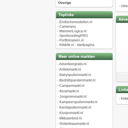
Overige
-
Utre
Toplinks
Adver
-
Erotischemodellen.nl
-
Cameranu
-
MannenLogica.nl
-
SportvoedingPRO
-
Portfolioplein.nl
-
Klikklik.nl - startpagina
Meer online markten
-
Adverteergratis.nl
-
Antiekmarkt.nl
-
Babyspullenmarkt.nl
-
Bedrijfspandenmarkt.nl
-
Campermarkt.nl
Link
-
Ibizamarkt.nl
-
Jongerenmarkt.nl
-
Klikk
-
Kampeerspullenmarkt.nl
-
Kerstspullenmarkt.nl
-
Klusjesmarkt.nl
-
Mkbaanbod.nl
-
Sinterklaasmarkt.nl