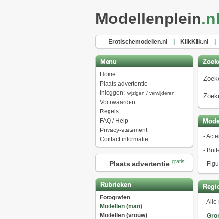
Modellenplein
.n
Erotischemodellen.nl
|
KlikKlik.nl
|
Menu
Zoek
Home
Zoeke
Plaats advertentie
Inloggen:
wijzigen / verwijderen
Zoeke
Voorwaarden
Regels
FAQ / Help
Mode
Privacy-statement
-
Acte
Contact informatie
-
Buit
gratis
Plaats advertentie
-
Figu
Rubrieken
Regio
Fotografen
-
Alle 
Modellen (man)
Modellen (vrouw)
-
Gro