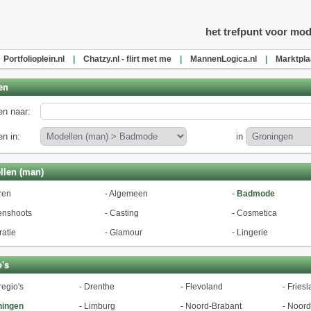
l
het trefpunt voor mod
Portfolioplein.nl
|
Chatzy.nl - flirt met me
|
MannenLogica.nl
|
Marktpla
en
n naar:
n in:
in
llen (man)
ren
-
Algemeen
-
Badmode
enshoots
-
Casting
-
Cosmetica
ratie
-
Glamour
-
Lingerie
's
regio's
-
Drenthe
-
Flevoland
-
Friesl
ningen
-
Limburg
-
Noord-Brabant
-
Noord