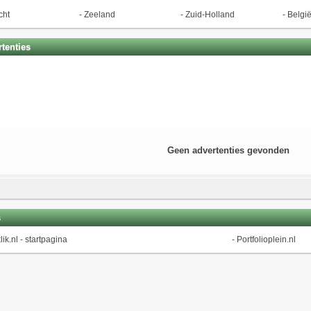
cht
-
Zeeland
-
Zuid-Holland
-
Belgi
tenties
Geen advertenties gevonden
s
lik.nl - startpagina
-
Portfolioplein.nl