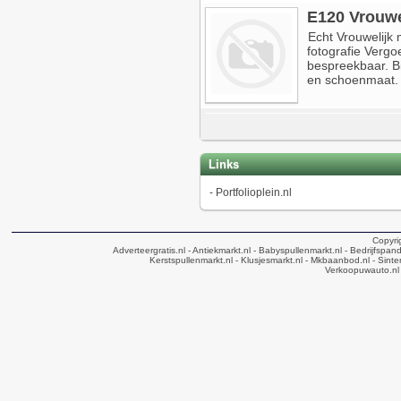
E120 Vrouwe
Echt Vrouwelijk 
fotografie Vergo
bespreekbaar. Bij
en schoenmaat.
Links
-
Portfolioplein.nl
Copyri
Adverteergratis.nl
- Antiekmarkt.nl
- Babyspullenmarkt.nl
- Bedrijfspan
Kerstspullenmarkt.nl
- Klusjesmarkt.nl
- Mkbaanbod.nl
- Sinte
Verkoopuwauto.nl