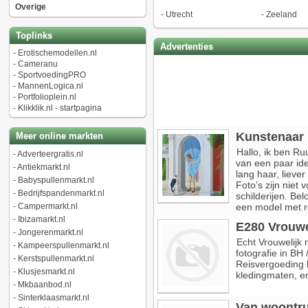
Overige
-
Utrecht
-
Zeeland
Toplinks
Advertenties
-
Erotischemodellen.nl
-
Cameranu
-
SportvoedingPRO
-
MannenLogica.nl
-
Portfolioplein.nl
-
Klikklik.nl - startpagina
Kunstenaar 
Meer online markten
Hallo, ik ben R
-
Adverteergratis.nl
van een paar ide
-
Antiekmarkt.nl
lang haar, lieve
-
Babyspullenmarkt.nl
Foto’s zijn niet 
-
Bedrijfspandenmarkt.nl
schilderijen. Bel
-
Campermarkt.nl
een model met r
-
Ibizamarkt.nl
E280 Vrouwe
-
Jongerenmarkt.nl
Echt Vrouwelijk 
-
Kampeerspullenmarkt.nl
fotografie in BH
-
Kerstspullenmarkt.nl
Reisvergoeding b
-
Klusjesmarkt.nl
kledingmaten, e
-
Mkbaanbod.nl
-
Sinterklaasmarkt.nl
Van woontru