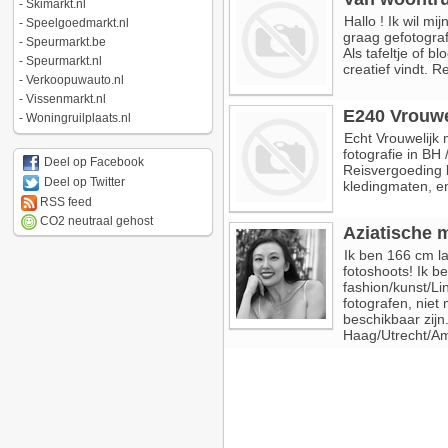
-
Skimarkt.nl
Hallo ! Ik wil m
-
Speelgoedmarkt.nl
graag gefotograf
-
Speurmarkt.be
Als tafeltje of 
-
Speurmarkt.nl
creatief vindt. 
-
Verkoopuwauto.nl
-
Vissenmarkt.nl
E240 Vrouwe
-
Woningruilplaats.nl
Echt Vrouwelijk 
fotografie in BH
Deel op Facebook
Reisvergoeding b
Deel op Twitter
kledingmaten, e
RSS feed
CO2 neutraal gehost
Aziatische 
Ik ben 166 cm l
fotoshoots! Ik b
fashion/kunst/Lin
fotografen, niet
beschikbaar zijn
Haag/Utrecht/Am