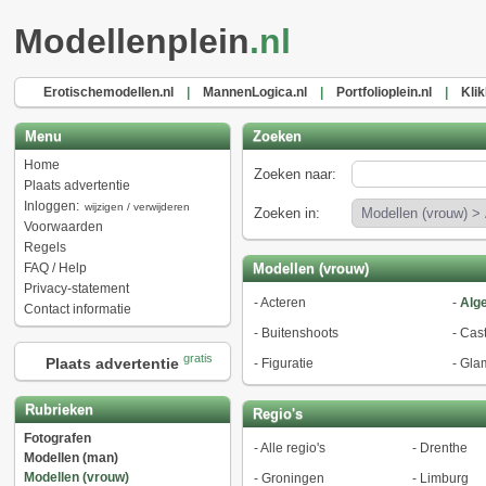
Modellenplein
.nl
Erotischemodellen.nl
|
MannenLogica.nl
|
Portfolioplein.nl
|
Klik
Menu
Zoeken
Home
Zoeken naar:
Plaats advertentie
Inloggen:
wijzigen / verwijderen
Zoeken in:
Voorwaarden
Regels
FAQ / Help
Modellen (vrouw)
Privacy-statement
-
Acteren
-
Alg
Contact informatie
-
Buitenshoots
-
Cast
gratis
Plaats advertentie
-
Figuratie
-
Gla
Rubrieken
Regio's
Fotografen
-
Alle regio's
-
Drenthe
Modellen (man)
Modellen (vrouw)
-
Groningen
-
Limburg