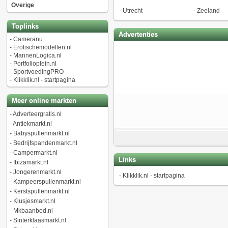
Overige
-
Utrecht
-
Zeeland
Toplinks
Advertenties
-
Cameranu
-
Erotischemodellen.nl
-
MannenLogica.nl
-
Portfolioplein.nl
-
SportvoedingPRO
-
Klikklik.nl - startpagina
Meer online markten
-
Adverteergratis.nl
-
Antiekmarkt.nl
-
Babyspullenmarkt.nl
-
Bedrijfspandenmarkt.nl
-
Campermarkt.nl
Links
-
Ibizamarkt.nl
-
Jongerenmarkt.nl
-
Klikklik.nl - startpagina
-
Kampeerspullenmarkt.nl
-
Kerstspullenmarkt.nl
-
Klusjesmarkt.nl
-
Mkbaanbod.nl
-
Sinterklaasmarkt.nl