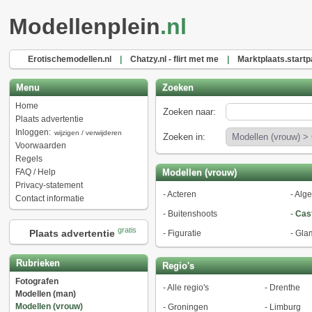
Modellenplein
.nl
Erotischemodellen.nl
|
Chatzy.nl - flirt met me
|
Marktplaats.startp
Menu
Zoeken
Home
Zoeken naar:
Plaats advertentie
Inloggen:
wijzigen / verwijderen
Zoeken in:
Voorwaarden
Regels
FAQ / Help
Modellen (vrouw)
Privacy-statement
-
Acteren
-
Alg
Contact informatie
-
Buitenshoots
-
Cas
gratis
Plaats advertentie
-
Figuratie
-
Gla
Rubrieken
Regio's
Fotografen
-
Alle regio's
-
Drenthe
Modellen (man)
Modellen (vrouw)
-
Groningen
-
Limburg