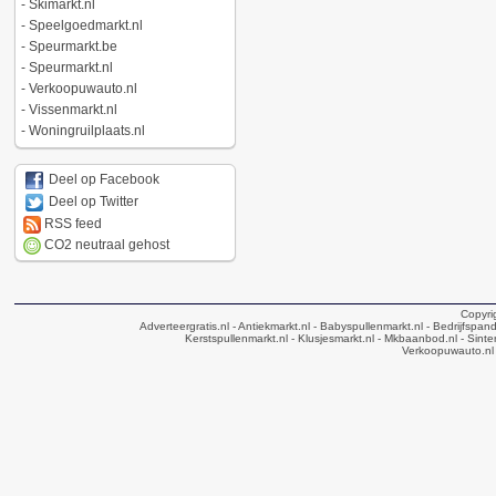
-
Skimarkt.nl
-
Speelgoedmarkt.nl
-
Speurmarkt.be
-
Speurmarkt.nl
-
Verkoopuwauto.nl
-
Vissenmarkt.nl
-
Woningruilplaats.nl
Deel op Facebook
Deel op Twitter
RSS feed
CO2 neutraal gehost
Copyri
Adverteergratis.nl
- Antiekmarkt.nl
- Babyspullenmarkt.nl
- Bedrijfspan
Kerstspullenmarkt.nl
- Klusjesmarkt.nl
- Mkbaanbod.nl
- Sinte
Verkoopuwauto.nl