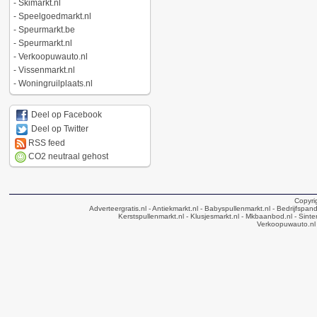
-
Skimarkt.nl
-
Speelgoedmarkt.nl
-
Speurmarkt.be
-
Speurmarkt.nl
-
Verkoopuwauto.nl
-
Vissenmarkt.nl
-
Woningruilplaats.nl
Deel op Facebook
Deel op Twitter
RSS feed
CO2 neutraal gehost
Copyri
Adverteergratis.nl
- Antiekmarkt.nl
- Babyspullenmarkt.nl
- Bedrijfspan
Kerstspullenmarkt.nl
- Klusjesmarkt.nl
- Mkbaanbod.nl
- Sinte
Verkoopuwauto.nl