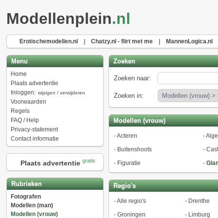
Modellenplein
.nl
Erotischemodellen.nl
|
Chatzy.nl - flirt met me
|
MannenLogica.nl
Menu
Zoeken
Home
Zoeken naar:
Plaats advertentie
Inloggen:
wijzigen / verwijderen
Zoeken in:
Voorwaarden
Regels
FAQ / Help
Modellen (vrouw)
Privacy-statement
-
Acteren
-
Alg
Contact informatie
-
Buitenshoots
-
Cast
gratis
Plaats advertentie
-
Figuratie
-
Gla
Rubrieken
Regio's
Fotografen
-
Alle regio's
-
Drenthe
Modellen (man)
Modellen (vrouw)
-
Groningen
-
Limburg