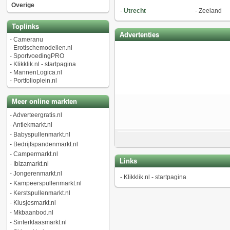
Overige
-
Utrecht
-
Zeeland
Toplinks
Advertenties
-
Cameranu
-
Erotischemodellen.nl
-
SportvoedingPRO
-
Klikklik.nl - startpagina
-
MannenLogica.nl
-
Portfolioplein.nl
Meer online markten
-
Adverteergratis.nl
-
Antiekmarkt.nl
-
Babyspullenmarkt.nl
-
Bedrijfspandenmarkt.nl
-
Campermarkt.nl
Links
-
Ibizamarkt.nl
-
Jongerenmarkt.nl
-
Klikklik.nl - startpagina
-
Kampeerspullenmarkt.nl
-
Kerstspullenmarkt.nl
-
Klusjesmarkt.nl
-
Mkbaanbod.nl
-
Sinterklaasmarkt.nl