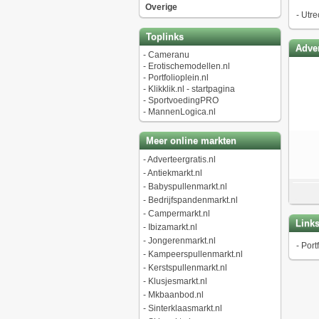
Overige
-
Utre
Toplinks
Adver
-
Cameranu
-
Erotischemodellen.nl
-
Portfolioplein.nl
-
Klikklik.nl - startpagina
-
SportvoedingPRO
-
MannenLogica.nl
Meer online markten
-
Adverteergratis.nl
-
Antiekmarkt.nl
-
Babyspullenmarkt.nl
-
Bedrijfspandenmarkt.nl
-
Campermarkt.nl
Link
-
Ibizamarkt.nl
-
Jongerenmarkt.nl
-
Portf
-
Kampeerspullenmarkt.nl
-
Kerstspullenmarkt.nl
-
Klusjesmarkt.nl
-
Mkbaanbod.nl
-
Sinterklaasmarkt.nl