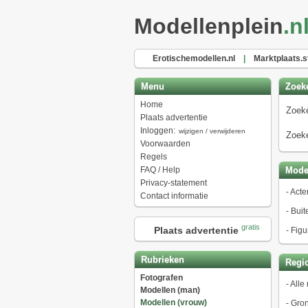
Modellenplein
.n
Erotischemodellen.nl
|
Marktplaats.s
Menu
Zoek
Home
Zoeke
Plaats advertentie
Inloggen:
wijzigen / verwijderen
Zoeke
Voorwaarden
Regels
FAQ / Help
Model
Privacy-statement
-
Acte
Contact informatie
-
Buit
gratis
Plaats advertentie
-
Figu
Rubrieken
Regio
Fotografen
-
Alle 
Modellen (man)
Modellen (vrouw)
-
Gro