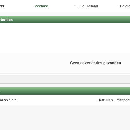
cht
-
Zeeland
-
Zuid-Holland
-
Belgi
tenties
Geen advertenties gevonden
s
olioplein.nl
-
Klikklik.nl - startpag