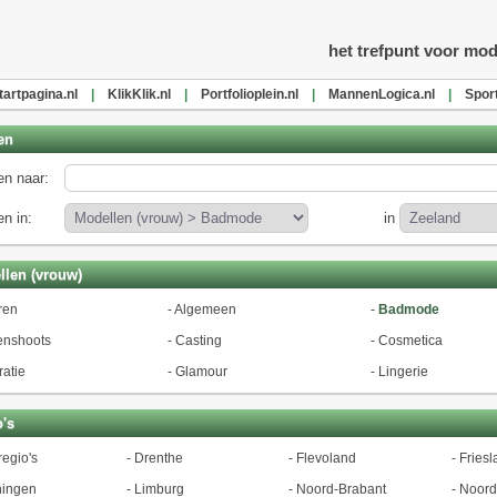
l
het trefpunt voor mod
tartpagina.nl
|
KlikKlik.nl
|
Portfolioplein.nl
|
MannenLogica.nl
|
Spor
en
n naar:
n in:
in
len (vrouw)
ren
-
Algemeen
-
Badmode
enshoots
-
Casting
-
Cosmetica
ratie
-
Glamour
-
Lingerie
's
regio's
-
Drenthe
-
Flevoland
-
Friesl
ningen
-
Limburg
-
Noord-Brabant
-
Noord