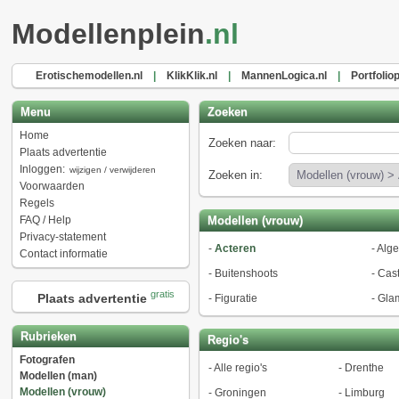
Modellenplein
.nl
Erotischemodellen.nl
|
KlikKlik.nl
|
MannenLogica.nl
|
Portfoliop
Menu
Zoeken
Home
Zoeken naar:
Plaats advertentie
Inloggen:
wijzigen / verwijderen
Zoeken in:
Voorwaarden
Regels
FAQ / Help
Modellen (vrouw)
Privacy-statement
-
Acteren
-
Alg
Contact informatie
-
Buitenshoots
-
Cast
gratis
Plaats advertentie
-
Figuratie
-
Gla
Rubrieken
Regio's
Fotografen
-
Alle regio's
-
Drenthe
Modellen (man)
Modellen (vrouw)
-
Groningen
-
Limburg