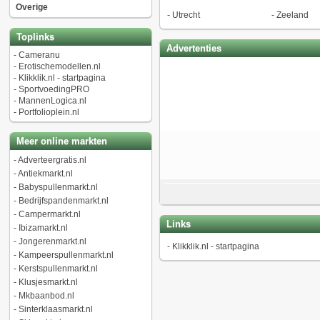
Overige
-
Utrecht
-
Zeeland
Toplinks
Advertenties
-
Cameranu
-
Erotischemodellen.nl
-
Klikklik.nl - startpagina
-
SportvoedingPRO
-
MannenLogica.nl
-
Portfolioplein.nl
Meer online markten
-
Adverteergratis.nl
-
Antiekmarkt.nl
-
Babyspullenmarkt.nl
-
Bedrijfspandenmarkt.nl
-
Campermarkt.nl
Links
-
Ibizamarkt.nl
-
Jongerenmarkt.nl
-
Klikklik.nl - startpagina
-
Kampeerspullenmarkt.nl
-
Kerstspullenmarkt.nl
-
Klusjesmarkt.nl
-
Mkbaanbod.nl
-
Sinterklaasmarkt.nl