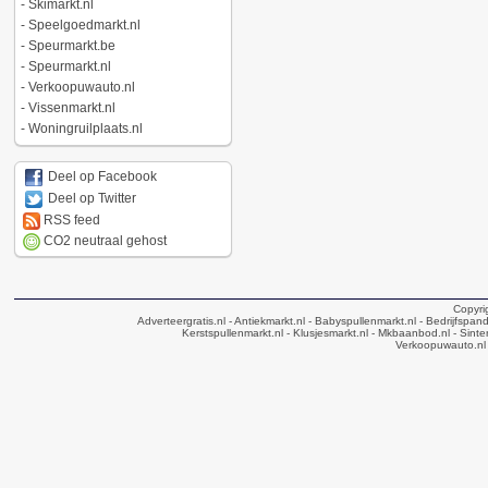
-
Skimarkt.nl
-
Speelgoedmarkt.nl
-
Speurmarkt.be
-
Speurmarkt.nl
-
Verkoopuwauto.nl
-
Vissenmarkt.nl
-
Woningruilplaats.nl
Deel op Facebook
Deel op Twitter
RSS feed
CO2 neutraal gehost
Copyri
Adverteergratis.nl
- Antiekmarkt.nl
- Babyspullenmarkt.nl
- Bedrijfspan
Kerstspullenmarkt.nl
- Klusjesmarkt.nl
- Mkbaanbod.nl
- Sinte
Verkoopuwauto.nl