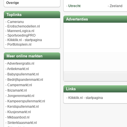
Overige
-
Utrecht
-
Zeeland
Toplinks
Advertenties
-
Cameranu
-
Erotischemodellen.nl
-
MannenLogica.nl
-
SportvoedingPRO
-
Klikklik.nl - startpagina
-
Portfolioplein.nl
Meer online markten
-
Adverteergratis.nl
-
Antiekmarkt.nl
-
Babyspullenmarkt.nl
-
Bedrijfspandenmarkt.nl
-
Campermarkt.nl
Links
-
Ibizamarkt.nl
-
Jongerenmarkt.nl
-
Klikklik.nl - startpagina
-
Kampeerspullenmarkt.nl
-
Kerstspullenmarkt.nl
-
Klusjesmarkt.nl
-
Mkbaanbod.nl
-
Sinterklaasmarkt.nl