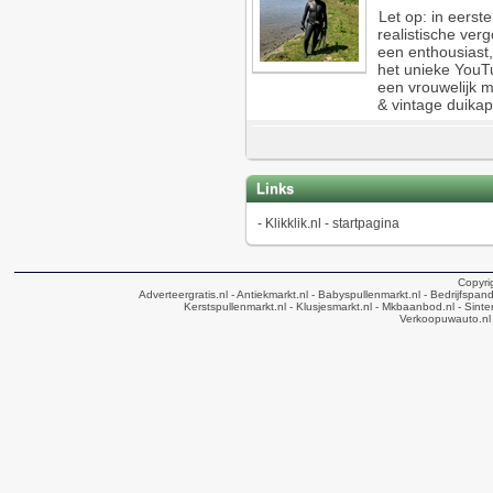
Let op: in eerst
realistische verg
een enthousiast,
het unieke YouT
een vrouwelijk 
& vintage duika
Links
-
Klikklik.nl - startpagina
Copyri
Adverteergratis.nl
- Antiekmarkt.nl
- Babyspullenmarkt.nl
- Bedrijfspan
Kerstspullenmarkt.nl
- Klusjesmarkt.nl
- Mkbaanbod.nl
- Sinte
Verkoopuwauto.nl