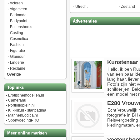
-
Acteren
-
Utrecht
-
Zeeland
-
Algemeen
-
Badmode
-
Bodypaint
Advertenties
-
Buitenshoots
-
Casting
-
Cosmetica
-
Fashion
-
Figuratie
-
Glamour
Kunstenaar 
-
Lingerie
-
Reclame
Hallo, ik ben R
van een paar ide
Overige
lang haar, lieve
Foto’s zijn niet 
Toplinks
schilderijen. Bel
een model met r
-
Erotischemodellen.nl
-
Cameranu
E280 Vrouwe
-
Portfolioplein.nl
Echt Vrouwelijk 
-
Klikklik.nl - startpagina
fotografie in BH
-
MannenLogica.nl
Reisvergoeding b
-
SportvoedingPRO
kledingmaten, e
Meer online markten
Voetenshoot