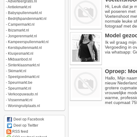
-
Adverteergratis.nl
Hi, Leuk dat je 
-
Antiekmarkt.nl
wil poseren met
-
Babyspullenmarkt.nl
Voetenshoot met 
-
Bedrijfspandenmarkt.nl
normale leuke s
-
Campermarkt.nl
fotograaf met de
-
Ibizamarkt.nl
Model gezoc
-
Jongerenmarkt.nl
-
Kampeerspullenmarkt.nl
Ik wil graag mijn
Vergoeding in ov
-
Kerstspullenmarkt.nl
via whatsapp: G
-
Klusjesmarkt.nl
-
Mkbaanbod.nl
-
Sinterklaasmarkt.nl
Oproep: Mod
-
Skimarkt.nl
-
Speelgoedmarkt.nl
Hallo, Mijn naam
-
Speurmarkt.be
nieuw Nederlands
grotere cupmate
-
Speurmarkt.nl
vrouwelijke mod
-
Verkoopuwauto.nl
warme, professio
-
Vissenmarkt.nl
met cupmaat 75F,
-
Woningruilplaats.nl
Deel op Facebook
Deel op Twitter
RSS feed