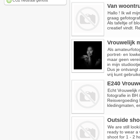
CO2 neutraal gehost
Van woontru
Hallo ! Ik wil m
graag gefotograf
Als tafeltje of 
creatief vindt. 
Vrouwelijk 
Als amateurfoto
portret- en lowke
maar geen vereis
in mijn studioot
Dus je ontvangt a
vrij kunt gebruike
E240 Vrouwe
Echt Vrouwelijk 
fotografie in BH
Reisvergoeding b
kledingmaten, e
Outside sho
We are still look
ready to wear a 
shoot for 1 - 2 h