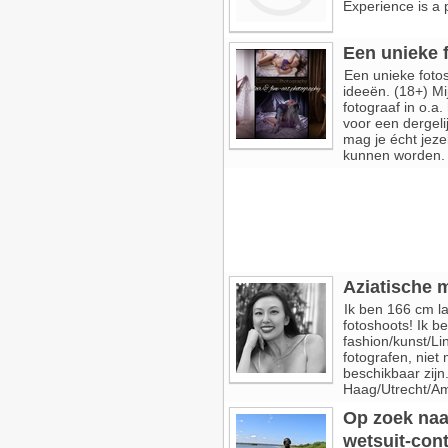
Experience is a 
Een unieke f
Een unieke fotos
ideeën. (18+) Mi
fotograaf in o.a
voor een dergelij
mag je écht jeze
kunnen worden. De
Aziatische 
Ik ben 166 cm l
fotoshoots! Ik b
fashion/kunst/Lin
fotografen, niet
beschikbaar zijn
Haag/Utrecht/Am
Op zoek naa
wetsuit-cont