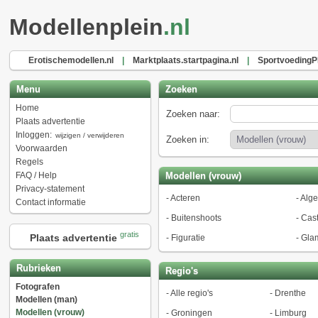
Modellenplein
.nl
Erotischemodellen.nl
|
Marktplaats.startpagina.nl
|
Sportvoeding
Menu
Zoeken
Home
Zoeken naar:
Plaats advertentie
Inloggen:
wijzigen / verwijderen
Zoeken in:
Voorwaarden
Regels
FAQ / Help
Modellen (vrouw)
Privacy-statement
-
Acteren
-
Alg
Contact informatie
-
Buitenshoots
-
Cast
gratis
Plaats advertentie
-
Figuratie
-
Gla
Rubrieken
Regio's
Fotografen
-
Alle regio's
-
Drenthe
Modellen (man)
Modellen (vrouw)
-
Groningen
-
Limburg