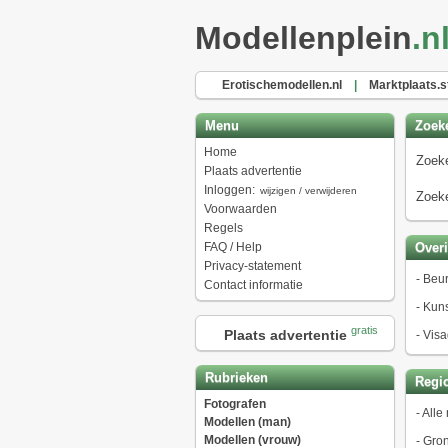
Modellenplein
.n
Erotischemodellen.nl
|
Marktplaats.s
Menu
Zoek
Home
Zoeke
Plaats advertentie
Inloggen:
wijzigen / verwijderen
Zoeke
Voorwaarden
Regels
FAQ / Help
Over
Privacy-statement
-
Beur
Contact informatie
-
Kuns
gratis
Plaats advertentie
-
Visa
Rubrieken
Regio
Fotografen
-
Alle 
Modellen (man)
Modellen (vrouw)
-
Gro