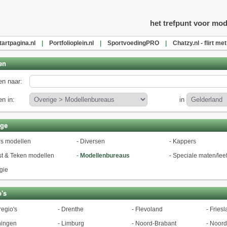
l
het trefpunt voor mod
tartpagina.nl
|
Portfolioplein.nl
|
SportvoedingPRO
|
Chatzy.nl - flirt me
en
n naar:
n in:
in
ige
s modellen
-
Diversen
-
Kappers
t & Teken modellen
-
Modellenbureaus
-
Speciale maten/leef
gie
's
regio's
-
Drenthe
-
Flevoland
-
Friesl
ningen
-
Limburg
-
Noord-Brabant
-
Noord