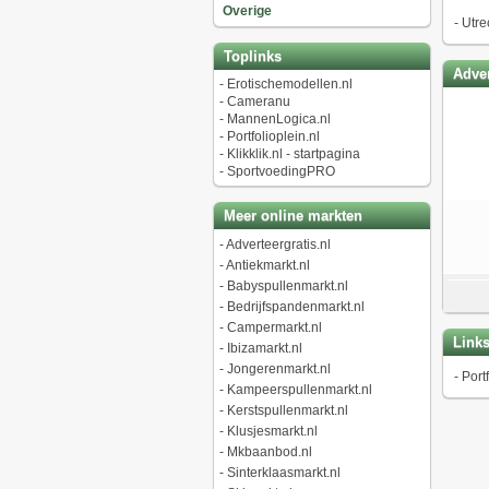
Overige
-
Utre
Toplinks
Adver
-
Erotischemodellen.nl
-
Cameranu
-
MannenLogica.nl
-
Portfolioplein.nl
-
Klikklik.nl - startpagina
-
SportvoedingPRO
Meer online markten
-
Adverteergratis.nl
-
Antiekmarkt.nl
-
Babyspullenmarkt.nl
-
Bedrijfspandenmarkt.nl
-
Campermarkt.nl
Link
-
Ibizamarkt.nl
-
Jongerenmarkt.nl
-
Portf
-
Kampeerspullenmarkt.nl
-
Kerstspullenmarkt.nl
-
Klusjesmarkt.nl
-
Mkbaanbod.nl
-
Sinterklaasmarkt.nl