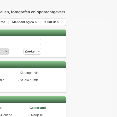
ellen, fotografen en opdrachtgevers.
t me
|
MannenLogica.nl
|
KlikKlik.nl
-
Kledingadvies
tijd
-
Studio ruimte
and
-
Gelderland
-Holland
-
Overijssel