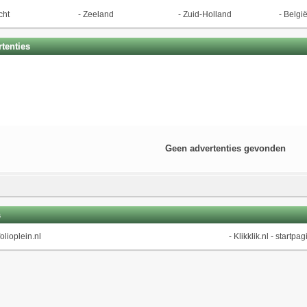
cht
-
Zeeland
-
Zuid-Holland
-
Belgi
tenties
Geen advertenties gevonden
s
olioplein.nl
-
Klikklik.nl - startpag