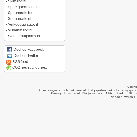
-
Skimarkt.nl
-
Speelgoedmarkt.nl
-
Speurmarkt.be
-
Speurmarkt.nl
-
Verkoopuwauto.nl
-
Vissenmarkt.nl
-
Woningruilplaats.nl
Deel op Facebook
Deel op Twitter
RSS feed
CO2 neutraal gehost
Copyri
Adverteergratis.nl
- Antiekmarkt.nl
- Babyspullenmarkt.nl
- Bedrijfspan
Kerstspullenmarkt.nl
- Klusjesmarkt.nl
- Mkbaanbod.nl
- Sinte
Verkoopuwauto.nl