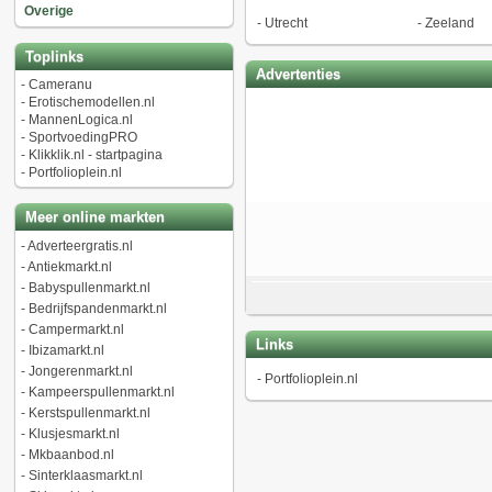
Overige
-
Utrecht
-
Zeeland
Toplinks
Advertenties
-
Cameranu
-
Erotischemodellen.nl
-
MannenLogica.nl
-
SportvoedingPRO
-
Klikklik.nl - startpagina
-
Portfolioplein.nl
Meer online markten
-
Adverteergratis.nl
-
Antiekmarkt.nl
-
Babyspullenmarkt.nl
-
Bedrijfspandenmarkt.nl
-
Campermarkt.nl
Links
-
Ibizamarkt.nl
-
Jongerenmarkt.nl
-
Portfolioplein.nl
-
Kampeerspullenmarkt.nl
-
Kerstspullenmarkt.nl
-
Klusjesmarkt.nl
-
Mkbaanbod.nl
-
Sinterklaasmarkt.nl