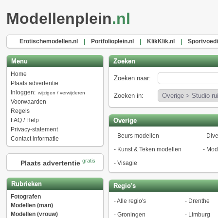
Modellenplein
.nl
Erotischemodellen.nl
|
Portfolioplein.nl
|
KlikKlik.nl
|
Sportvoed
Menu
Zoeken
Home
Zoeken naar:
Plaats advertentie
Inloggen:
wijzigen / verwijderen
Zoeken in:
Voorwaarden
Regels
FAQ / Help
Overige
Privacy-statement
-
Beurs modellen
-
Dive
Contact informatie
-
Kunst & Teken modellen
-
Mod
gratis
Plaats advertentie
-
Visagie
Rubrieken
Regio's
Fotografen
-
Alle regio's
-
Drenthe
Modellen (man)
Modellen (vrouw)
-
Groningen
-
Limburg