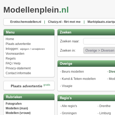
Modellenplein
.nl
Erotischemodellen.nl
|
Chatzy.nl - flirt met me
|
Marktplaats.startp
Menu
Zoeken
Home
Zoeken naar:
Plaats advertentie
Inloggen:
wijzigen / verwijderen
Zoeken in:
Voorwaarden
Regels
FAQ / Help
Overige
Privacy-statement
-
Beurs modellen
-
Div
Contact informatie
-
Kunst & Teken modellen
-
Mod
gratis
Plaats advertentie
-
Visagie
Rubrieken
Regio's
Fotografen
-
Alle regio's
-
Drenthe
Modellen (man)
Modellen (vrouw)
-
Groningen
-
Limburg