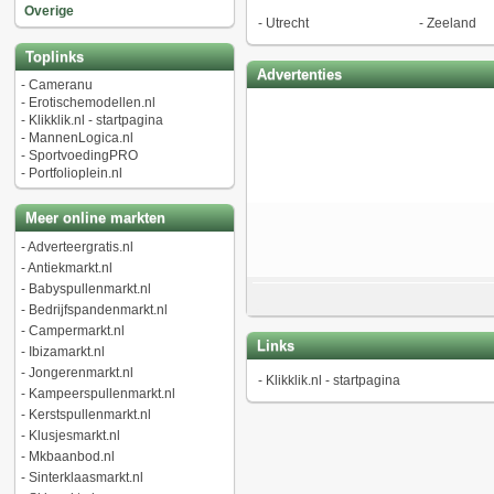
Overige
-
Utrecht
-
Zeeland
Toplinks
Advertenties
-
Cameranu
-
Erotischemodellen.nl
-
Klikklik.nl - startpagina
-
MannenLogica.nl
-
SportvoedingPRO
-
Portfolioplein.nl
Meer online markten
-
Adverteergratis.nl
-
Antiekmarkt.nl
-
Babyspullenmarkt.nl
-
Bedrijfspandenmarkt.nl
-
Campermarkt.nl
Links
-
Ibizamarkt.nl
-
Jongerenmarkt.nl
-
Klikklik.nl - startpagina
-
Kampeerspullenmarkt.nl
-
Kerstspullenmarkt.nl
-
Klusjesmarkt.nl
-
Mkbaanbod.nl
-
Sinterklaasmarkt.nl