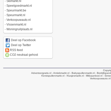
-
Skimarkt.nl
-
Speelgoedmarkt.nl
-
Speurmarkt.be
-
Speurmarkt.nl
-
Verkoopuwauto.nl
-
Vissenmarkt.nl
-
Woningruilplaats.nl
Deel op Facebook
Deel op Twitter
RSS feed
CO2 neutraal gehost
Copyri
Adverteergratis.nl
- Antiekmarkt.nl
- Babyspullenmarkt.nl
- Bedrijfspan
Kerstspullenmarkt.nl
- Klusjesmarkt.nl
- Mkbaanbod.nl
- Sinte
Verkoopuwauto.nl